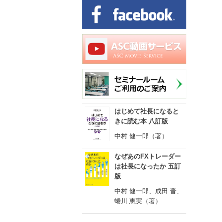
はじめて社長になると
きに読む本 八訂版
中村 健一郎（著）
なぜあのFXトレーダー
は社長になったか 五訂
版
中村 健一郎、成田 晋、
蜷川 恵実（著）