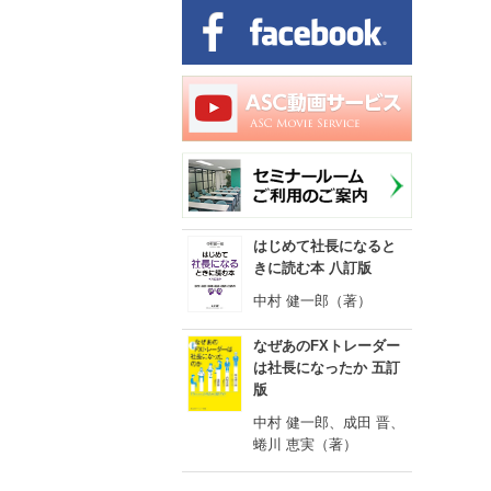
はじめて社長になると
きに読む本 八訂版
中村 健一郎（著）
なぜあのFXトレーダー
は社長になったか 五訂
版
中村 健一郎、成田 晋、
蜷川 恵実（著）