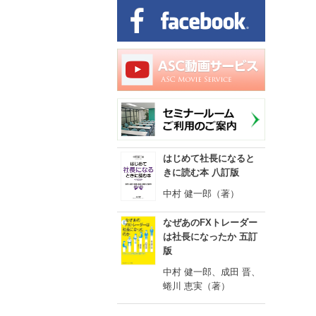
はじめて社長になると
きに読む本 八訂版
中村 健一郎（著）
なぜあのFXトレーダー
は社長になったか 五訂
版
中村 健一郎、成田 晋、
蜷川 恵実（著）