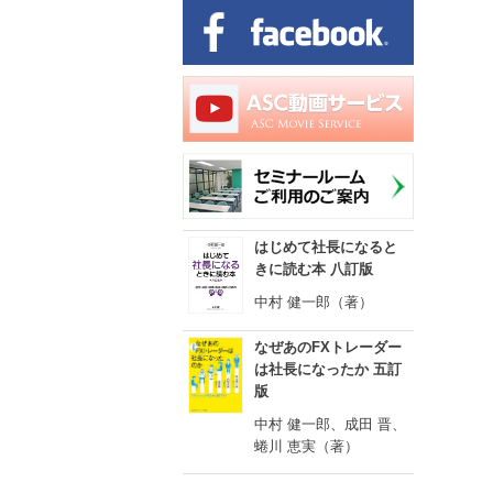
はじめて社長になると
きに読む本 八訂版
中村 健一郎（著）
なぜあのFXトレーダー
は社長になったか 五訂
版
中村 健一郎、成田 晋、
蜷川 恵実（著）