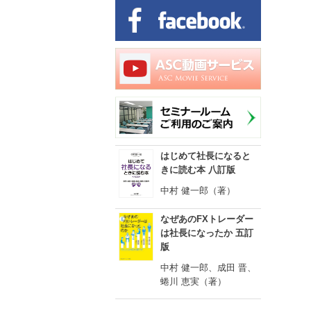
はじめて社長になると
きに読む本 八訂版
中村 健一郎（著）
なぜあのFXトレーダー
は社長になったか 五訂
版
中村 健一郎、成田 晋、
蜷川 恵実（著）