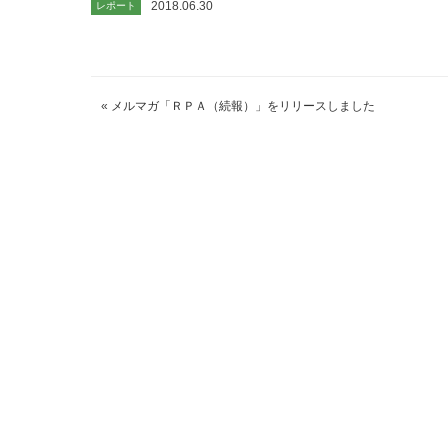
2018.06.30
レポート
«
メルマガ「ＲＰＡ（続報）」をリリースしました