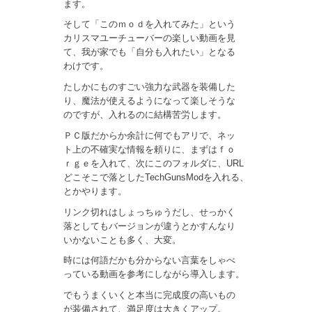
ます。
そして「このｍｏｄを入れてみた」という
カリスマユーチューバーの楽しい動画を見
て、我が家でも「自分も入れたい」となる
わけです。
たしかにものすごい強力な武器を装備した
り、魔法が使えるようになって楽しそうな
のですが、入れるのに結構苦労します。
ＰＣ版だからか余計に何でもアリで、ネッ
ト上の不確実な情報を頼りに、まずはｆｏ
ｒｇｅを入れて、次にこのフォルダに、URL
どこそこで落としたTechGunsModを入れる、
とかやります。
リンク切れはしょっちゅうだし、せっかく
落としてもバージョンが違うとかすんなり
いかないことも多く、大変。
時には何語だかも分からない言葉をしゃべ
っている動画を参考にしながら導入します。
でもうまくいくと本当に完成度の高いもの
が装備されて、満足度は大きくアップ。