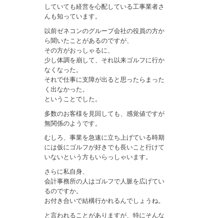
していても経営を心配している工事業者さ
んも知っています。
以前ゼネコンのグループ会社の役員の方か
ら聞いたことがあるのですが、
その方がおっしゃるに、
少し体調を崩して、それ以来ゴルフに行か
なくなった。
それで仕事に支障が出ると思ったらまった
く出なかった。
ということでした。
多数のお客様を見回しても、感覚値ですが
無関係のようです。
むしろ、事業を急速に立ち上げている時期
には仮にゴルフが好きでも長いこと行けて
いないという方もいらっしゃいます。
さらに私自身、
会計事務所の人はゴルフで人脈を広げてい
るのですか。
お付き合いで結構行かれるんでしょうね。
と言われることがありますが、特にそんな