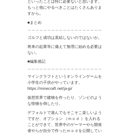
といったことは特に必要ないと思います。
もっと他にやるべきことはたくさんありま
すから。
■まとめ
＿＿＿＿＿＿＿＿＿＿＿＿＿＿＿＿＿＿＿
ゴルフと成功は直結しないのではないか。
将来の起業等に備えて無理に始める必要は
ない。
■編集後記
＿＿＿＿＿＿＿＿＿＿＿＿＿＿＿＿＿＿＿
マインクラフトというオンラインゲームを
小学生の子供がやっています。
https://minecraft.net/ja-jp/
仮想世界で建物を作ったり、ゾンビのよう
な怪物を倒したり。
デフォルトで遊んでもそこそこ楽しいよう
ですが、オプション （ｍｏｄ ）を入れる
ことができて、世界中のゲーマーやら開発
者やらが自分で作ったｍｏｄを公開してい