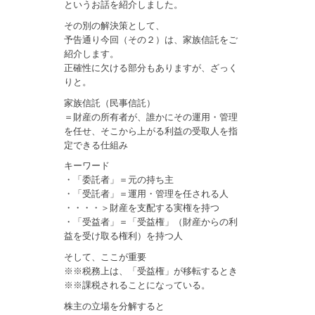
というお話を紹介しました。
その別の解決策として、
予告通り今回（その２）は、家族信託をご
紹介します。
正確性に欠ける部分もありますが、ざっく
りと。
家族信託（民事信託）
＝財産の所有者が、誰かにその運用・管理
を任せ、そこから上がる利益の受取人を指
定できる仕組み
キーワード
・「委託者」＝元の持ち主
・「受託者」＝運用・管理を任される人
・・・・＞財産を支配する実権を持つ
・「受益者」＝「受益権」（財産からの利
益を受け取る権利）を持つ人
そして、ここが重要
※※税務上は、「受益権」が移転するとき
※※課税されることになっている。
株主の立場を分解すると