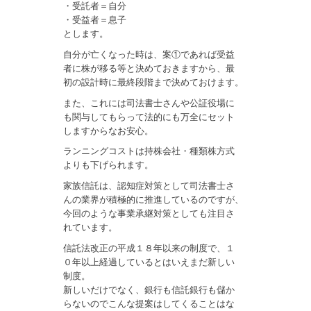
・受託者＝自分
・受益者＝息子
とします。
自分が亡くなった時は、案①であれば受益
者に株が移る等と決めておきますから、最
初の設計時に最終段階まで決めておけます。
また、これには司法書士さんや公証役場に
も関与してもらって法的にも万全にセット
しますからなお安心。
ランニングコストは持株会社・種類株方式
よりも下げられます。
家族信託は、認知症対策として司法書士さ
んの業界が積極的に推進しているのですが、
今回のような事業承継対策としても注目さ
れています。
信託法改正の平成１８年以来の制度で、１
０年以上経過しているとはいえまだ新しい
制度。
新しいだけでなく、銀行も信託銀行も儲か
らないのでこんな提案はしてくることはな