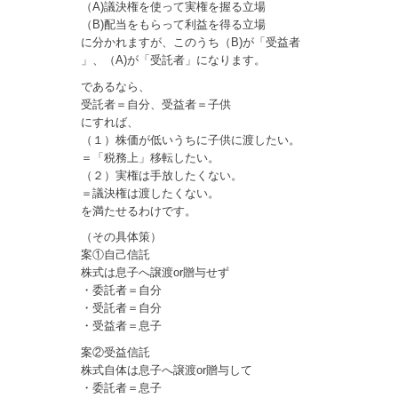
（A)議決権を使って実権を握る立場
（B)配当をもらって利益を得る立場
に分かれますが、このうち（B)が「受益者
」、（A)が「受託者」になります。
であるなら、
受託者＝自分、受益者＝子供
にすれば、
（１）株価が低いうちに子供に渡したい。
＝「税務上」移転したい。
（２）実権は手放したくない。
＝議決権は渡したくない。
を満たせるわけです。
（その具体策）
案①自己信託
株式は息子へ譲渡or贈与せず
・委託者＝自分
・受託者＝自分
・受益者＝息子
案②受益信託
株式自体は息子へ譲渡or贈与して
・委託者＝息子