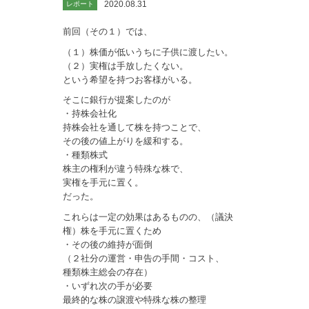
2020.08.31
レポート
前回（その１）では、
（１）株価が低いうちに子供に渡したい。
（２）実権は手放したくない。
という希望を持つお客様がいる。
そこに銀行が提案したのが
・持株会社化
持株会社を通して株を持つことで、
その後の値上がりを緩和する。
・種類株式
株主の権利が違う特殊な株で、
実権を手元に置く。
だった。
これらは一定の効果はあるものの、（議決
権）株を手元に置くため
・その後の維持が面倒
（２社分の運営・申告の手間・コスト、
種類株主総会の存在）
・いずれ次の手が必要
最終的な株の譲渡や特殊な株の整理