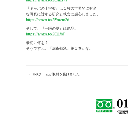
https://amzn.to/2EmzFtT
『キャパの十字架』は１枚の世界的に有名
な写真に対する研究と執念に感心しました。
https://amzn.to/2Emzm2d
そして、『一瞬の夏』は絶品。
https://amzn.to/2Ej1fbF
最初に何を？
そうですね。『深夜特急』第１巻かな。
«
RPAチームが取材を受けました