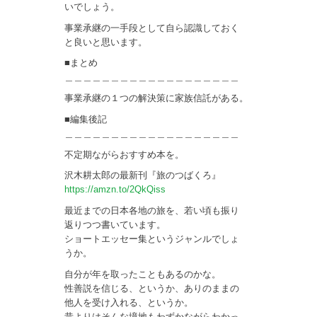
いでしょう。
事業承継の一手段として自ら認識しておく
と良いと思います。
■まとめ
＿＿＿＿＿＿＿＿＿＿＿＿＿＿＿＿＿＿＿
事業承継の１つの解決策に家族信託がある。
■編集後記
＿＿＿＿＿＿＿＿＿＿＿＿＿＿＿＿＿＿＿
不定期ながらおすすめ本を。
沢木耕太郎の最新刊『旅のつばくろ』
https://amzn.to/2QkQiss
最近までの日本各地の旅を、若い頃も振り
返りつつ書いています。
ショートエッセー集というジャンルでしょ
うか。
自分が年を取ったこともあるのかな。
性善説を信じる、というか、ありのままの
他人を受け入れる、というか。
昔よりはそんな境地もわずかながらわかっ