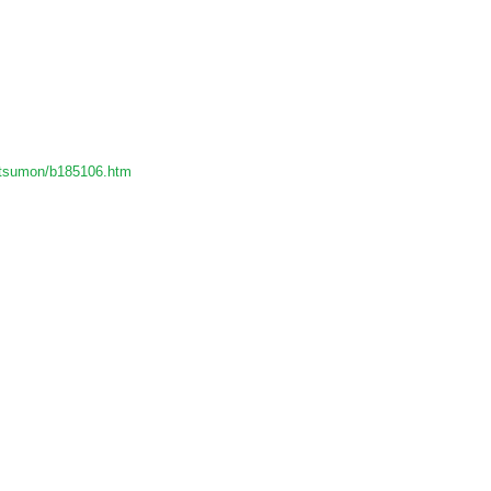
shitsumon/b185106.htm