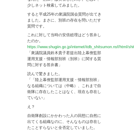
少しネット検索してみました。
すると平成25年の衆議院国会質問が出てき
ました。まさに、別班の存在を問いただす
質問です。
これに対して当時の安倍総理はどう答弁し
たのか。
https://www.shugiin.go.jp/internet/itdb_shitsumon.nsf/html/
「衆議院議員鈴木貴子君提出陸上幕僚監部
運用支援・情報部別班（別班）に関する質
問に対する答弁書」
読んで驚きました。
「「陸上幕僚監部運用支援・情報部別班」
なる組織については（中略）、これまで自
衛隊に存在したことはなく、現在も存在し
ていない」
え？
自衛隊創設にかかわった人の回想に自然に
出てくる組織なのに、そんなものは存在し
たことすらないと全否定していました。