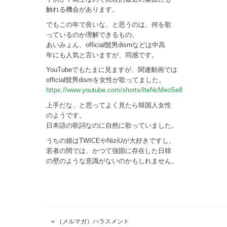
触れる機会があります。
でもこの年で良いな、と思うのは、何を歌
っているのか理解できるもの。
あいみょん、official髭男dismなどは中高
年にも人気と言いますが、同感です。
YouTubeでもたまに見ますが、関連動画では
official髭男dismを女性が歌ってました。
https://www.youtube.com/shorts/IteNcMeoSe8
上手だな、と思ってよく見たら韓国人女性
のようです。
日本語の歌詞なのに自然に歌っていました。
うちの娘はTWICEやNiziUが大好きですし、
若者の間では、かつて強固に存在した日韓
の壁のような意識がないのかもしれません。
«
（メルマガ）ハラスメント