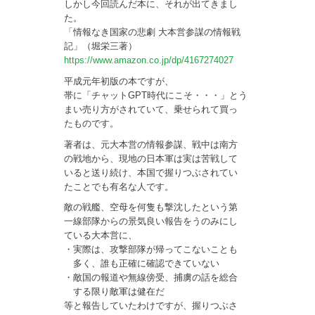
しかし今回読んだ本に、それが出てきまし
た。
「情報なき国家の悲劇 大本営参謀の情報戦
記」（堀栄三著）
https://www.amazon.co.jp/dp/4167274027
平成元年初版の本ですが、
帯に「チャットGPT時代にこそ・・・」とう
まい売り方がされていて、乗せられて買っ
たものです。
著者は、元大本営の情報参謀、戦中は南方
の戦地から、現地の日本軍は実は苦戦して
いると送り続け、本国で握りつぶされてい
たことでも有名な人です。
敵の戦艦、空母を何隻も撃沈したという第
一線部隊からの景気良い報告をうのみにし
ている大本営に、
・実際は、攻撃部隊が帰ってこないことも
多く、誰も正確に確認できていない
・敵国の報道や無線傍受、捕虜の話を総合
する限り敵軍は健在だ
等と報告していたわけですが、握りつぶさ