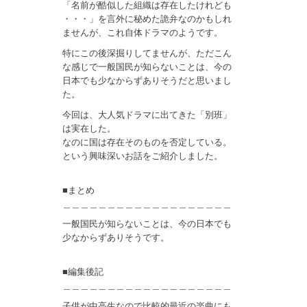
「名前が酷似した組織は存在したけれども
・・・」を言外に秘めた詭弁なのかもしれ
ませんが、これ自体ドラマのようです。
特にこの後深掘りしてませんが、ただこん
な感じで一般国民が知らないことは、今の
日本でも少なからずありそうだと思いまし
た。
今回は、大人気ドラマに出てきた「別班」
は実在した。
なのに国は存在そのものを否定している。
という興味深いお話をご紹介しました。
■まとめ
＿＿＿＿＿＿＿＿＿＿＿＿＿＿＿＿＿＿＿
一般国民が知らないことは、今の日本でも
少なからずありそうです。
■編集後記
＿＿＿＿＿＿＿＿＿＿＿＿＿＿＿＿＿＿＿
子供が中高生なので比較的最近の楽曲にも