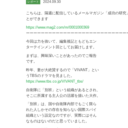
2024.09.30
レポート
こちらは、隔週に配信しているメールマガジン「成功の研究
とができます
https://www.mag2.com/m/0001000369
ーーーーーーーーーーーーーーーーーーーーーーーーーーー
今回は力を抜いて、編集後記ともどもエン
ターテインメント回としてお届けします。
まずは、興味深いことがあったのでご報告
です。
昨年、妻が大絶賛するので「VIVANT」とい
うTBSのドラマを見ました。
https://www.tbs.co.jp/VIVANT_tbs/
自衛隊に「別班」という組織があるとされ、
そこに所属する主人公の活躍を描いた大作。
「別班」は、国や自衛隊内部でもごく限ら
れた人しかその存在を知らない国際スパイ
組織という設定なのですが、実際にはそん
なものはないのだと思っていました。