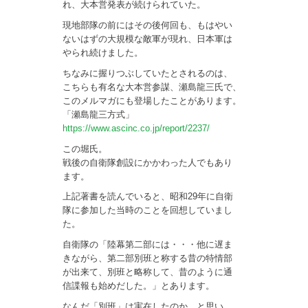
れ、大本営発表が続けられていた。
現地部隊の前にはその後何回も、もはやい
ないはずの大規模な敵軍が現れ、日本軍は
やられ続けました。
ちなみに握りつぶしていたとされるのは、
こちらも有名な大本営参謀、瀬島龍三氏で、
このメルマガにも登場したことがあります。
「瀬島龍三方式」
https://www.ascinc.co.jp/report/2237/
この堀氏。
戦後の自衛隊創設にかかわった人でもあり
ます。
上記著書を読んでいると、昭和29年に自衛
隊に参加した当時のことを回想していまし
た。
自衛隊の「陸幕第二部には・・・他に遅ま
きながら、第二部別班と称する昔の特情部
が出来て、別班と略称して、昔のように通
信諜報も始めだした。」とあります。
なんだ「別班」は実在したのか。と思い、