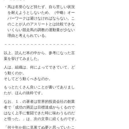
・馬は名誉心など持たず、自ら苦しい状況
を耐えようとしないため、（中略）オー
バーワークは避けなければならない。こ
のことが人のアスリートとは比較できな
いくらい競走馬の調教の運動量が少ない
理由と考えられている。
－－－－－－－－－－－－－－－－－－－
以上、読んだ本の中から、参考になった言
葉を挙げてみました。
人は、組織は、何によってできていて、ど
う動くのか。
そしてどう動くべきなのか。
もっとたくさん良いことが書いてありまし
たが、ほんの抜粋です。
なお、１．の著者は世界的投資会社の創業
者で「成功の満足は目標達成からくるので
はなく上手に奮闘できた時に味わうものだ
と悟った。」は、次の文章に続くものです。
「何十年か前に見果てぬ夢と思っていたこ