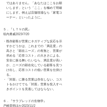
ではありません。「あなたはここをお願
いします」という「ここ」を極めて明確
にします。例えば店舗現場なら「家電コ
ーナー」といったように。
５．『ＬＴＶの罠』
垣内勇威2023/7/20
・既存顧客が営業にネガティブな反応を示
すかどうかは、これまでの「満足度」の
高さと「顕在ニーズ」の有無と、営業が
求める「応答コスト」の大きさによる。
安全に振る舞いたいなら、満足度が高い
か、ニーズの顕在化している顧客を見つ
け出し、応答コストの低い営業を仕掛け
る。
・「対面」に勝る営業は存在しない。コス
トをかけてでも「対面」営業を投入すべ
きポイントを見逃してはならない。
６．『サラブレッドの生物学』
戸崎晃明ほか2023/11/2