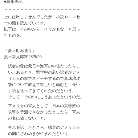
■編集後記
＿＿＿＿＿＿＿＿＿＿＿＿＿＿＿＿＿＿＿
上には出しませんでしたが、小説やエッセ
ーの類も読んでいます。
以下は、その中から、そうかもな、と思っ
たものを。
『夢ノ町本通り』
沢木耕太郎2023/9/29
・訳者の父は元日本海軍の中佐だったらし
い。あるとき、留学中の若い訳者がアメ
リカ人の前でスピーチするので真珠湾攻
撃について教えて欲しいと頼むと、長い
手紙を送ってきてくれたのだという。
そして、その中にこうあったというのだ。
アメリカの軍人として、日本の真珠湾の
攻撃を予測できなかったとしたら、軍人
の名に値しない、と。
それを話したところ、聴衆のアメリカ人
の間にざわめきが生まれたという。