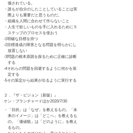
価されている。
・誰もが自分のしたことしていることは実
際よりも重要だと思うものだ。
・組織を人間に合わせて作らないこと
・人生で欲しいものを手に入れるために５
ステップのプロセスを使おう
-1明確な目標を持つ
-2目標達成の障害となる問題を明らかにし
放置しない
-3問題の根本原因を探るために正確に診断
する
-4それらの問題を回避するように何かを策
定する
-5その策定から結果が出るように実行する
２．『ザ・ビジョン［新版］』
ケン・ブランチャードほか2020/7/30
・「目的」は「なぜ」を教えるもの。「未
来のイメージ」は「どこへ」を教えるも
の。「価値観」は「どのように」を教え
るもの。