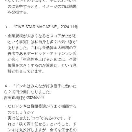
・なくしたものではなく、手に入れたいも
のに集中するとき、イメージの力は効果
を発揮する。
３．『FIVE STAR MAGAZINE』2024.11号
・企業規模が大きくなるとスコアが上がる
という事実には私自身も多くの気づきが
ありました。これは最低賃金大幅増の立
役者であるデービッド・アトキンソン氏
が言う「生産性を上げるためには、企業
規模を大きくするのが近道だ」という見
解と符合しています。
４．『ドンキはみんなが好き勝手に働いた
ら２兆円企業になりました』
吉田直樹ほか2024/8/29
・なぜドンキは権限委譲がうまく機能する
のでしょうか？
・実は任せ方に“コツ”があるのです。そ
れは「狭く深く任せる」ということ。ド
ンキは丸投げしますが、全てを任せるの