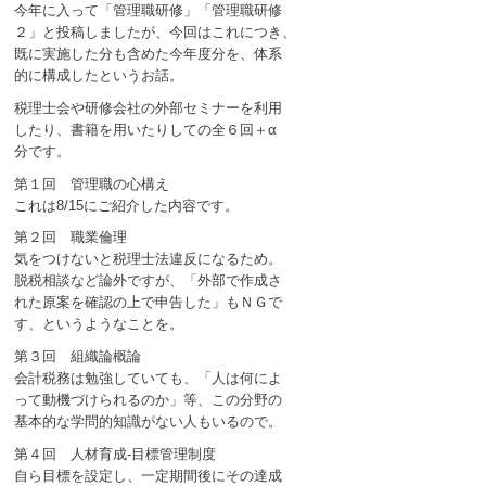
今年に入って「管理職研修」「管理職研修
２」と投稿しましたが、今回はこれにつき、
既に実施した分も含めた今年度分を、体系
的に構成したというお話。
税理士会や研修会社の外部セミナーを利用
したり、書籍を用いたりしての全６回＋α
分です。
第１回 管理職の心構え
これは8/15にご紹介した内容です。
第２回 職業倫理
気をつけないと税理士法違反になるため。
脱税相談など論外ですが、「外部で作成さ
れた原案を確認の上で申告した」もＮＧで
す、というようなことを。
第３回 組織論概論
会計税務は勉強していても、「人は何によ
って動機づけられるのか」等、この分野の
基本的な学問的知識がない人もいるので。
第４回 人材育成-目標管理制度
自ら目標を設定し、一定期間後にその達成