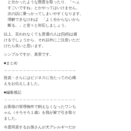
と分かったような態度を取ったり、「へぇ
すごいですね」とかやってはいけません。
次の話に乗っかってしまいやすくなります。
理解できなければ 「よく分からないから
断る。」と堂々と対応しましょう。
以上、言われなくても普通の人は(5)(6)は避
けるでしょうから、それ以外にご注意いただ
けたら良いと思います。
シンプルですが、真実です。
■まとめ
＿＿＿＿＿＿＿＿＿＿＿＿＿＿＿＿＿＿＿
投資・さらにはビジネスに当たっての心構
えをお伝えしました。
■編集後記
＿＿＿＿＿＿＿＿＿＿＿＿＿＿＿＿＿＿＿
お客様の管理物件で飼えなくなったワンち
ゃん（そろそろ１歳）を我が家で引き取り
ました。
今度同居するお孫さんが犬アレルギーだか