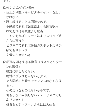
です。
(1)インカムゲイン優先
・値上がり益（キャピタルゲイン）を追い
かけない。
・勝ち続けることは困難なので、
不動産であれば譲渡益よりも家賃収入、
株であれば売買益より配当、
ＦＸであればトレード益よりスワップ益、
さらに言うと、
ビジネスであれば多額のスポットより少
額でもストック
を優先させるべき
(2)石橋を叩きすぎる弊害（リスクとリター
ンの関係）
絶対に損したくない。
絶対にプラスじゃないとダメ。
そう固執した時点でチャンスはなくなり
ます。
そのようなものはないからです。
何もしない＝損しない＝ノーリスクでも
ありませんし、
投資もビジネスも、さらには人生も、