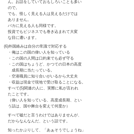
ん。お話をしていておもしろいことも多い
ので。
でも、怪しく見える人は見えるだけでは
ありません。
バカに見える人も同様です。
投資でもビジネスでも巻き込まれて大変
な目に遭います。
(6)外国絡みは自分の常識で対応する
・俺はこの国の偉い人を知っている
・この国の人間は口約束でも必ず守る
・この国はちょうど、かつての日本の高度
成長期に当たっている。
・空港職員に知り合いがいるから大丈夫
・収益は現金で現地で受け取ることになる。
すべて(5)関連の人に、実際に私が言われ
たことです。
（偉い人を知っている、高度成長期、とい
う話は、国や舞台を変えて何度か）
すべて嘘だと言うわけではありませんが、
だからなんなんだ、という話です。
知ったかぶりして、「あぁそうでしょうね」