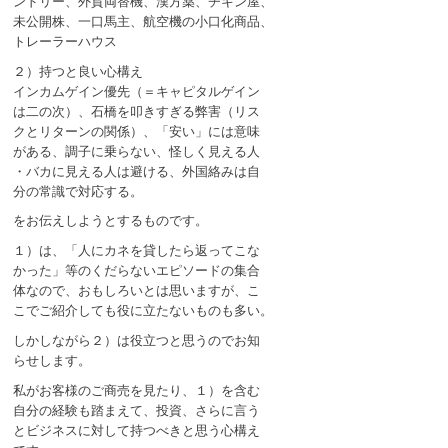
ンドリー、外貨両替機、漢方薬、チキン屋、
未公開株、一口馬主、航空機の小口化商品、
トレーラーハウス
２）持つと良い心構え
インカムゲイン優先（＝キャピタルゲイン
は二の次）、石橋を叩きすぎる弊害（リス
クとリターンの関係）、「安い」には意味
がある、調子に乗らない、怪しく見える人
・バカに見える人は避ける、外国絡みは自
分の常識で対応する。
をお伝えしようとするものです。
１）は、「人にカネを貸したら返ってこな
かった」等のくだらないエピソードの集合
体なので、おもしろいとは思いますが、こ
こでご紹介しても役に立たないものも多い。
しかしながら２）は役立つと思うのでお知
らせします。
私がお客様のご商売を見たり、１）を含む
自分の経験も踏まえて、投資、さらに言う
とビジネスに対して持つべきと思う心構え