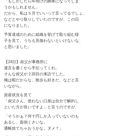
「もしかしたら年明けの納車になってしま
うかもしれません」
だから、私は５月でいいって言ってるでしょ、
などとやり取りしていたのですが、この日
になりました。
予算達成のために組織を挙げて取り組む様
子を見て、うちも見倣わないといけないな、
と思いました。
【24日】叔父が事務所に
遺言を書くから手伝ってくれ。
そんな叔父が２回目の来訪でした。
俺は暇だからな、散歩も好きだ、などと言
いながら。
資産状況を見て
「叔父さん、使わない口座は自分で解約し
といた方が良いですよ」と言うのですが、
「そうかぁ？何十円しか入っていないのも
あるし、面倒くさいな。
通帳捨てちゃおうかな。ダメ？」