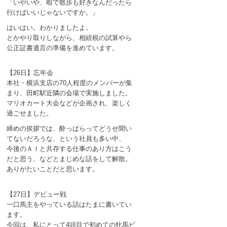
「いやいや、暇で散歩も好きなんだったら
行けばいいじゃないですか。」
はいはい。わかりましたよ。
とかやり取りしながら、相続税の試算やら
公正証書遺言の準備を進めています。
【26日】忘年会
本社・横浜支店の70人程度のメンバーが集
まり、田町駅近隣の会場で実施しました。
マリオカート大会などが企画され、楽しく
過ごせました。
締めの挨拶では、酔っぱらってどうせ聞い
てないだろうな、という社員も多い中、
今後のＡＩと共存する仕事のあり方はこう
だと思う、などとまじめな話をして解散。
ありがたいことだと思います。
【27日】デビュー戦
一口馬主をやっている話はたまに書いてい
ます。
今回は、私にとって4頭目で初めての牝馬ビ