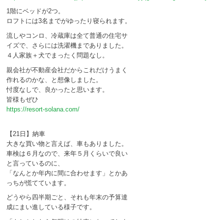
1階にベッドが2つ。
ロフトには3名までがゆったり寝られます。
流しやコンロ、冷蔵庫は全て普通の住宅サ
イズで、さらには洗濯機までありました。
４人家族＋犬でまったく問題なし。
親会社が不動産会社だからこれだけうまく
作れるのかな、と想像しました。
忖度なしで、良かったと思います。
皆様もぜひ
https://resort-solana.com/
【21日】納車
大きな買い物と言えば、車もありました。
車検は６月なので、来年５月くらいで良い
と言っているのに、
「なんとか年内に間に合わせます」とかあ
っちが慌てています。
どうやら四半期ごと、それも年末の予算達
成にまい進している様子です。