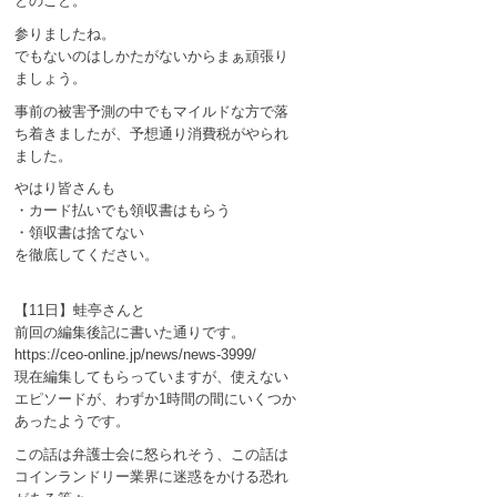
とのこと。
参りましたね。
でもないのはしかたがないからまぁ頑張り
ましょう。
事前の被害予測の中でもマイルドな方で落
ち着きましたが、予想通り消費税がやられ
ました。
やはり皆さんも
・カード払いでも領収書はもらう
・領収書は捨てない
を徹底してください。
【11日】蛙亭さんと
前回の編集後記に書いた通りです。
https://ceo-online.jp/news/news-3999/
現在編集してもらっていますが、使えない
エピソードが、わずか1時間の間にいくつか
あったようです。
この話は弁護士会に怒られそう、この話は
コインランドリー業界に迷惑をかける恐れ