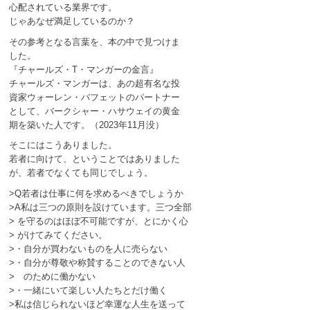
心配されている業界です。
じゃあなぜ満足しているのか？
その参考となる言葉を、本の中で見つけま
した。
『チャールズ・T・マンガーの金言』
チャールズ・マンガーは、あの超有名な投
資家ウォーレン・バフェットのパートナー
として、バークシャー・ハサウェイの黄金
期を築いた人です。（2023年11月没）
そこにはこうありました。
若者に向けて、ということではありました
が、若者でなくても同じでしょう。
>Q若者は仕事に何を求めるべきでしょうか
>A私は三つの原則を設けています。三つ全部
> を守るのはほぼ不可能ですが、とにかく心
> がけてみてください。
>・自分が買わないものを人に売らない
>・自分が尊敬や称賛することのできない人
> のために働かない
>・一緒にいて楽しい人たちとだけ働く
>私は信じられないほど幸運な人生を送って