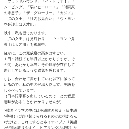
「ブラッドハウンド」「イ・ドゥナ！」「
ムービング」「弱いヒーロー！」「財閥家
の末息子」「ザ・グローリー」「カジノ」
「涙の女王」「社内お見合い」「ウ・ヨン
ウ弁護士は天才肌」
以来、私も観ております。
「涙の女王」は見終わり、「ウ・ヨンウ弁
護士は天才肌」を視聴中。
確かに。この完成度の高さはすごい。
１日１話観ても半月以上かかりますが、そ
の間、あたかも本当にその世界が存在して
進行しているような錯覚を感じます。
なお、合わせて書かれていた以下に倣って
いるので、私の中の登場人物は皆、英語を
しゃべっています。
（日本語字幕を出しているので、どの程度
意味があることかわかりませんが）
>韓国ドラマの中には英語吹き替え（日本語
>字幕）に切り替えられるものが結構あるん
>だけど、これにするとネイティブより英語
>が聞き取りやすく、ヒアリングの練習にな