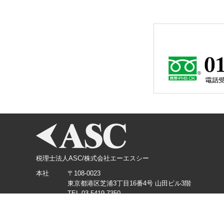
税理士法人ASC/株式会社エーエスシー
本社
〒108-0023
東京都港区芝浦3丁目16番4号 山田ビル3階
TEL.03-5419-7350
横浜支店
〒220-0012
神奈川県横浜市西区みなとみらい3丁目3番1号 KDX