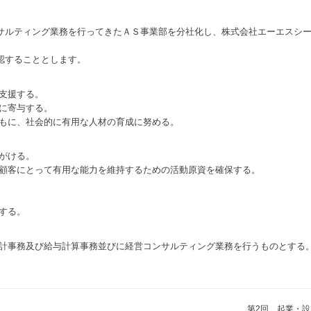
サルティング業務を行ってきたＡＳ事業部を分社化し、株式会社エーエスシ
認することとします。
支援する。
に寄与する。
ともに、社会的に有用な人材の育成に努める。
がける。
が顧客にとって有用な能力を維持するための活動原資を確保する。
する。
会計事務及び給与計算事務並びに経営コンサルティング業務を行うものとする
第2回 起業・