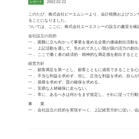
2002.02.22
レポート
このたび、株式会社ビーエムシーより、会計税務およびコン
ることになりました。
ついては、ここに、株式会社エーエスシーの設立の趣旨を確
会社設立の目的
一． 困難に立ち向かって事業を進める企業の価値創出活動を
一． 上記活動を通して、失われて久しい我が国の活力の創出
一． ここで働く者の経済的・精神的な満足感を創出すると
経営方針
一． 顧客満足を第一とし、顧客とともに成長できることを心
一． 不当な利益を求めず、但し、正当な利益を求め、自ら
一． 規模を求めず、質の確保を求める。
一． 安易な人材確保に走らない。
一． 常に、あるべきは何かをまず規定し、それに従って行動
事 業
一． 会社設立の目的を実現すべく、上記経営方針に従い、