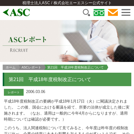
税理士法人ASC / 株式会社エーエスシー公式サイト
ホーム
ASCレポート
第21回 平成18年度税制改正について
第21回 平成18年度税制改正について
2006.03.06
レポート
平成18年度税制改正の要綱が平成18年1月17日（火）に閣議決定されま
した。 この後、国会における審議を経て、所要の法律が成立した後に実
施されます。 （なお、適用は一般的に今年4月からになりますが、適用
時期については確認が必要です。）
このうち、法人関連税制について見てみると、今年度は昨年度の税制改
正に比べ、企業の経営に大きな影響を与えるものが多いようです。 その