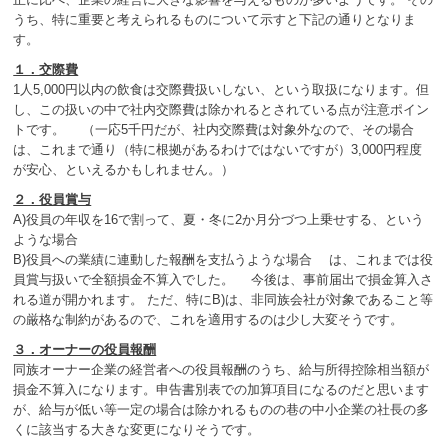
うち、特に重要と考えられるものについて示すと下記の通りとなりま
す。
１．交際費
1人5,000円以内の飲食は交際費扱いしない、という取扱になります。但
し、この扱いの中で社内交際費は除かれるとされている点が注意ポイン
トです。 （一応5千円だが、社内交際費は対象外なので、その場合
は、これまで通り（特に根拠があるわけではないですが）3,000円程度
が安心、といえるかもしれません。）
２．役員賞与
A)役員の年収を16で割って、夏・冬に2か月分づつ上乗せする、という
ような場合
B)役員への業績に連動した報酬を支払うような場合 は、これまでは役
員賞与扱いで全額損金不算入でした。 今後は、事前届出で損金算入さ
れる道が開かれます。 ただ、特にB)は、非同族会社が対象であること等
の厳格な制約があるので、これを適用するのは少し大変そうです。
３．オーナーの役員報酬
同族オーナー企業の経営者への役員報酬のうち、給与所得控除相当額が
損金不算入になります。申告書別表での加算項目になるのだと思います
が、給与が低い等一定の場合は除かれるものの巷の中小企業の社長の多
くに該当する大きな変更になりそうです。