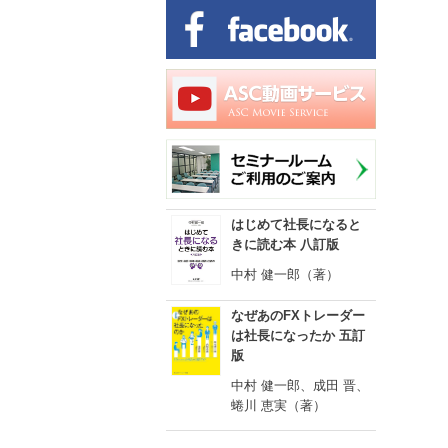
はじめて社長になると
きに読む本 八訂版
中村 健一郎（著）
なぜあのFXトレーダー
は社長になったか 五訂
版
中村 健一郎、成田 晋、
蜷川 恵実（著）