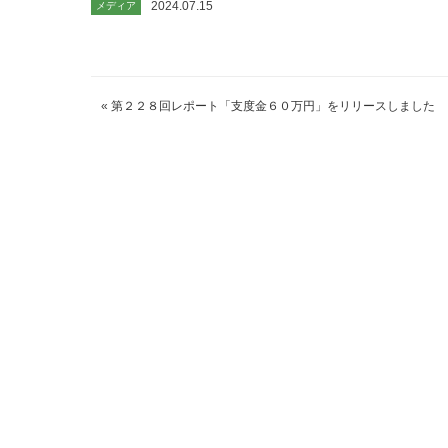
2024.07.15
メディア
«
第２２８回レポート「支度金６０万円」をリリースしました