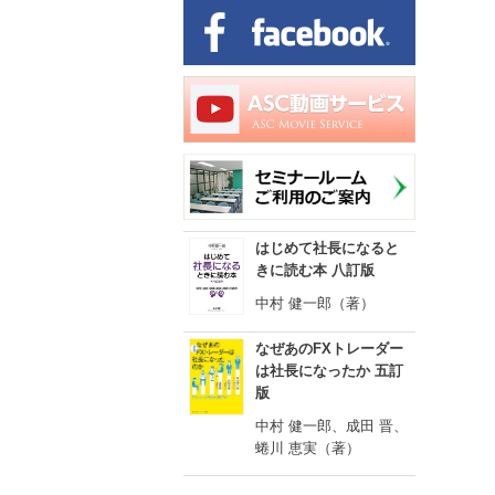
はじめて社長になると
きに読む本 八訂版
中村 健一郎（著）
なぜあのFXトレーダー
は社長になったか 五訂
版
中村 健一郎、成田 晋、
蜷川 恵実（著）