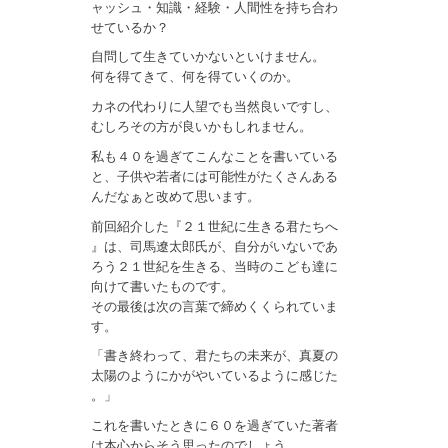
ャッシュ・知識・経験・人間性を持ち合わ
せているか？
自問して生きていかないといけません。
何を得てきて、何を得ていくのか。
カネの代わりに人望でも当然良いですし、
むしろその方が良いかもしれません。
私も４０を過ぎてこんなことを書いている
と、子供や若者には可能性がたくさんある
んだなぁと改めて思います。
前回紹介した『２１世紀に生きる君たちへ
』は、司馬遼太郎氏が、自分がいないであ
ろう２１世紀を生きる、当時のこども達に
向けて書いたものです。
その最後は次の言葉で締めくくられていま
す。
「書き終わって、君たちの未来が、真夏の
太陽のようにかがやいているように感じた
。」
これを書いたときに６０を過ぎていた著者
は本心からそう思ったのでしょう。