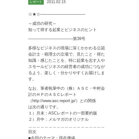
2011.02.15
レポート
☆★☆────────────────
～成功の研究～
知って得する起業とビジネスのヒント
────────────────第39号
多様なビジネスの現場に深くかかわる公認
会計士・税理士の立場で、見たこと・得た
知識・感じたことを、特に起業を志す人や
スモールビジネスの経営者の成功につなが
るよう、楽しく・分かりやすくお届けしま
す。
なお、筆者執筆中の（株）ＡＳＣ・中村会
計のＨＰのＡＳＣレポート
（http://www.asc-report.jp/）との関係
は次の通りです。
１）月末：ASCレポートの一部要約版
２）月中：メルマガのオリジナル
＿＿＿＿＿＿＿＿＿＿＿＿＿＿＿＿＿＿＿
目次
■今回のテーマ：現在価値