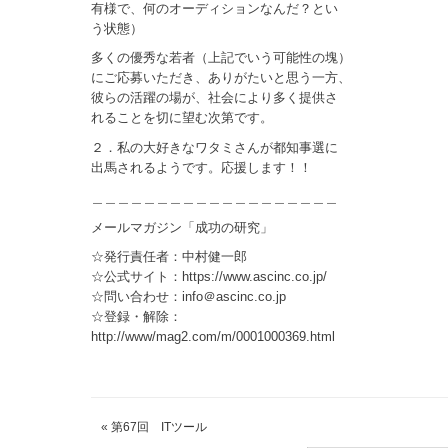
有様で、何のオーディションなんだ？とい
う状態）
多くの優秀な若者（上記でいう可能性の塊）
にご応募いただき、ありがたいと思う一方、
彼らの活躍の場が、社会により多く提供さ
れることを切に望む次第です。
２．私の大好きなワタミさんが都知事選に
出馬されるようです。応援します！！
＿＿＿＿＿＿＿＿＿＿＿＿＿＿＿＿＿＿＿
メールマガジン「成功の研究」
☆発行責任者：中村健一郎
☆公式サイト：https://www.ascinc.co.jp/
☆問い合わせ：info＠ascinc.co.jp
☆登録・解除：
http://www/mag2.com/m/0001000369.html
«
第67回 ITツール