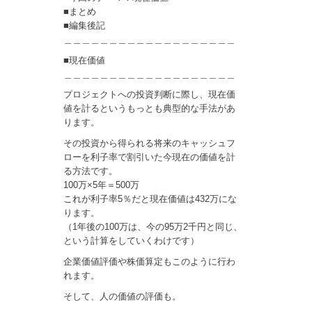
■まとめ
■編集後記
＿＿＿＿＿＿＿＿＿＿＿＿＿＿＿＿＿＿＿
■現在価値
＿＿＿＿＿＿＿＿＿＿＿＿＿＿＿＿＿＿＿
プロジェクトへの投資判断に際し、現在価
値を計るというもっとも典型的な手法があ
ります。
その投資から得られる将来のキャッシュフ
ローを利子率で割引いた今現在の価値を計
る方法です。
100万×5年＝500万
これが利子率5％だと現在価値は432万にな
ります。
（1年後の100万は、今の95万2千円と同じ、
という計算をしていくわけです）
企業価値評価や株価算定もこのように行わ
れます。
そして、人の価値の評価も。