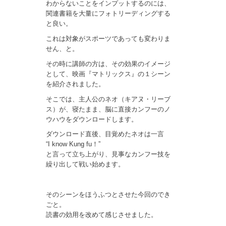
わからないことをインプットするのには、
関連書籍を大量にフォトリーディングする
と良い。
これは対象がスポーツであっても変わりま
せん、と。
その時に講師の方は、その効果のイメージ
として、映画『マトリックス』の１シーン
を紹介されました。
そこでは、主人公のネオ（キアヌ・リーブ
ス）が、寝たまま、脳に直接カンフーのノ
ウハウをダウンロードします。
ダウンロード直後、目覚めたネオは一言
“I know Kung fu！”
と言って立ち上がり、見事なカンフー技を
繰り出して戦い始めます。
そのシーンをほうふつとさせた今回のでき
ごと。
読書の効用を改めて感じさせました。