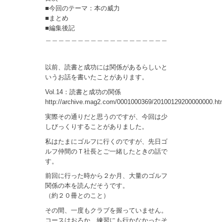
■今回のテーマ：本の威力
■まとめ
■編集後記
＿＿＿＿＿＿＿＿＿＿＿＿＿＿＿＿＿＿＿
以前、読書と成功には関係があるらしいと
いうお話を書いたことがあります。
Vol.14：読書と成功の関係
http://archive.mag2.com/0001000369/20100129200000000.ht
実際その通りだと思うのですが、今回は少
しびっくりすることがありました。
私はたまにゴルフに行くのですが、先日ゴ
ルフ仲間のＴ社長とご一緒したときの話で
す。
前回に行った時から２か月、大量のゴルフ
関係の本を読んだそうです。
（約２０冊とのこと）
その間、一度もクラブを握っていません。
コースはおろか、練習にも行かなかったそ