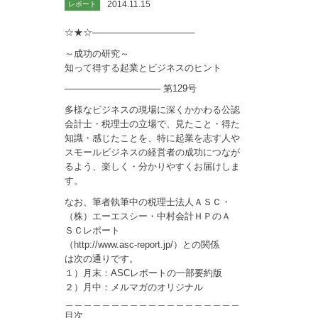
2014.11.15
レポート
☆★☆────────────────
～成功の研究～
知って得する起業とビジネスのヒント
─────────────── 第129号
多様なビジネスの現場に深くかかわる公認
会計士・税理士の立場で、見たこと・得た
知識・感じたことを、特に起業を志す人や
スモールビジネスの経営者の成功につなが
るよう、楽しく・分かりやすくお届けしま
す。
なお、筆者執筆中の税理士法人ＡＳＣ・
（株）エーエスシー・中村会計ＨＰのＡ
ＳＣレポート
（http://www.asc-report.jp/）との関係
は次の通りです。
１）月末：ASCレポートの一部要約版
２）月中：メルマガのオリジナル
＿＿＿＿＿＿＿＿＿＿＿＿＿＿＿＿＿＿＿
目次