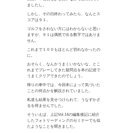
ましたし。
しかし、その日終わってみたら、なんとス
コアは９１。
ゴルフをされない方にはわからないと思い
ますが、９１は偶然で出る数字ではありま
せん。
これまで１００もほとんど切れなかったの
に。
おそらく、なんかうまくいかないな、とこ
れまでプレーしてきた疑問点を本の記述で
うまくクリアできたのでしょう。
帰りの車中では、今回本によって気づいた
ことの何点かを解説されていました。
私達も結果を見せつけられて、うなずかざ
るを得ませんでした。
そういえば、上記Vol.14の編集後記に紹介
したフォトリーディングのセミナーでも似
たようなことを聞きました。