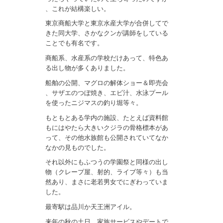
、これが結構楽しい。
東京商船大学と東京水産大学が合併してで
きた同大学、さかなクンが講師をしている
ことでも有名です。
商船系、水産系の学校だけあって、特色あ
る出し物が多くありました。
船舶の公開、マグロの解体ショー＆即売会
、サザエのつぼ焼き、エビ汁、水泳プール
を使ったニジマスの釣り堀等々。
もともとある学内の施設、たとえば資料館
もにはやたら大きいクジラの骨格標本があ
って、その他水族館も公開されていてなか
なかの見ものでした。
それ以外にもふつうの学園祭と同様の出し
物（クレープ屋、射的、ライブ等々）も当
然あり、まさに老若男女でにぎわっていま
した。
最寄駅は品川か天王洲アイル。
来年の秋の土日、家族サービスやデートで