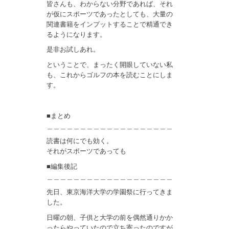
皆さんも、わからない分野であれば、それ
が仮にスポーツであったとしても、大量の
関連書籍をインプットすることで精通でき
るようになります。
是非お試しあれ。
ということで、まったく開眼していない私
も、これからゴルフの本を読むことにしま
す。
■まとめ
＿＿＿＿＿＿＿＿＿＿＿＿＿＿＿＿＿＿＿
読書は何にでも効く。
それがスポーツであっても
■編集後記
＿＿＿＿＿＿＿＿＿＿＿＿＿＿＿＿＿＿＿
先日、東京海洋大学の学園祭に行ってきま
した。
日曜の朝、子供と大学の前を偶然通りかか
ったらやっていたので立ち寄ったのですが