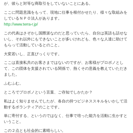
が、彼らと対等な商取引をしていないことにある。
ここに問題意識をもって、現地に仕事を根付かせたり、様々な取組みを
しているＮＰＯ法人があります。
http://www.terra-r.jp/
この代表はさぞかし国際派なのだと思っていたら、自分は英語も話せな
いし、それ以外にもできないことが多いけれども、色々な人達に助けて
もらって活動しているとのこと。
大変若いし、正直びっくりです。
ここは直接私共のお客さまではないのですが、お客様がプロボノとし
て、この団体を支援されている関係で、熱くその意義を教えていただき
ました。
ふむふむ。
ところでプロボノという言葉、ご存知でしかたか？
私はよく知りませんでしたが、各自の持つビジネススキルをいかして活
動するボランティアのことです。
単に寄付する、というのではなく、仕事で培った能力を活動に生かすと
いうこと。
この２点とも社会的に素晴らしい。