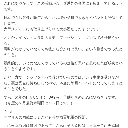
これにあやかって、この活動がカナダ以外の各国にも広まっているよう
です。
日本でもお客様が昨年から、お台場や品川で大きなイベントを開催して
います。
大手メディアにも取り上げられて大盛況だったそうです。
とにかくイベントは最新の音楽、ファッション、ダンスで格好良くや
る。
意味がわかっていなくても後から分かれば良い、という趣旨でやったと
のこと。
最終的に、いじめなんてやっているのは格好悪いと思わせれば成功とい
うことのようです。
ただ一方で、シャツを売って儲けているのではという中傷を受けなが
ら、実は完全に持ち出しなので、本当に毎回ヘトヘトになってしまうと
のことでした。
でも、来年のPINK SHIRT DAYも、子供たちのためにやるそうです。
（今度の２月最終水曜日は２５日です。）
２つ目
アフリカの内戦によるこども兵や放置地雷の問題。
この根本原因は貧困であって、さらにその原因は、日本を含む先進国