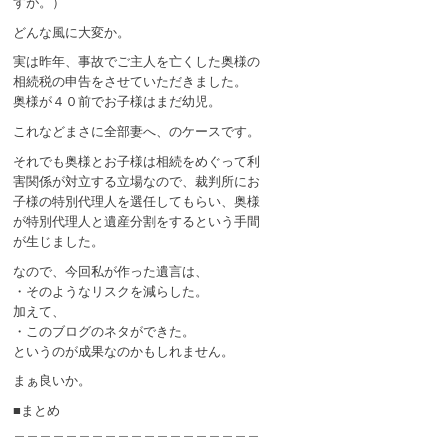
すが。）
どんな風に大変か。
実は昨年、事故でご主人を亡くした奥様の
相続税の申告をさせていただきました。
奥様が４０前でお子様はまだ幼児。
これなどまさに全部妻へ、のケースです。
それでも奥様とお子様は相続をめぐって利
害関係が対立する立場なので、裁判所にお
子様の特別代理人を選任してもらい、奥様
が特別代理人と遺産分割をするという手間
が生じました。
なので、今回私が作った遺言は、
・そのようなリスクを減らした。
加えて、
・このブログのネタができた。
というのが成果なのかもしれません。
まぁ良いか。
■まとめ
＿＿＿＿＿＿＿＿＿＿＿＿＿＿＿＿＿＿＿