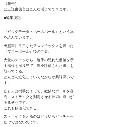
（報告）
公正証書遺言はこんな感じでできます。
■編集後記
＿＿＿＿＿＿＿＿＿＿＿＿＿＿＿＿＿＿＿
『ビッグデータ・ベースボール』という本
を読んでいます。
出塁率に注目したアスレチックスを描いた
『マネーボール』後の世界。
大量のデータから、選手の隠れた価値を示
す指標を探り当て、過小評価された選手を
取ってくる。
どんどん進化していてなかなか興味深いで
す。
たとえば捕手によって、微妙なボールを審
判にストライクと判定させる技術に違いが
あるそうです。
これも数値化できる。
ストライクをとるのはどうやらピッチャー
だけではないのです。