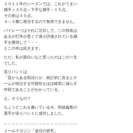
２０１１年のシーズンでは、これがうまい
捕手＋３０点～下手な捕手－１５点。
その差は４５点。
４～５勝に相当するので無視できません。
パイレーツはそれに注目して、この技術は
あるが打率が悪くて過小評価されている捕
手を獲得して・・・
とこの本は続きます。
ただ、私が面白いなと思ったのはこの一文
でした。
送りバントは
「昔からある戦法だが、統計的に見るとチ
ームが得点する可能性をほぼ確実に減らす
作戦であることがわかっている。」
え。そうなの？
ちょうどこれを書いている今、明徳義塾の
選手が送りバントに成功しました。
＿＿＿＿＿＿＿＿＿＿＿＿＿＿＿＿＿＿＿
メールマガジン「成功の研究」