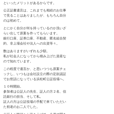
といったメリットがあるからです。
公正証書遺言は、これまでも相続のお仕事
で見ることはありましたが、もちろん自分
のは初めて。
とにかく自分が何を持っているのか洗いざ
らい出して原案を作ってもらいます。
銀行口座、証券口座、不動産、匿名組合契
約、非上場会社や法人への出資等々。
数はありますがいずれも少額。
私が社会人になってから積み上げた資産な
ので知れています。
この程度で遺言か、と思いつつも原案チェ
ックし、いつもは会社設立の際の定款認証
でお世話になっている浜松町公証役場へ。
１０時開始。
参加者は公証人の先生、証人の方２名、信
託銀行の担当、そして私。
証人の方は公証役場の手配で来ていただい
た初老のお二人でした。