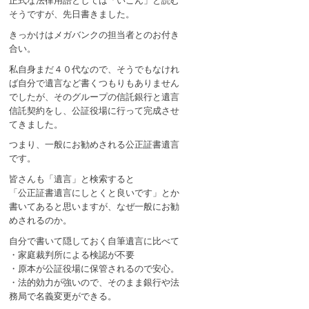
正式な法律用語としては「いごん」と読む
そうですが、先日書きました。
きっかけはメガバンクの担当者とのお付き
合い。
私自身まだ４０代なので、そうでもなけれ
ば自分で遺言など書くつもりもありません
でしたが、そのグループの信託銀行と遺言
信託契約をし、公証役場に行って完成させ
てきました。
つまり、一般にお勧めされる公正証書遺言
です。
皆さんも「遺言」と検索すると
「公正証書遺言にしとくと良いです」とか
書いてあると思いますが、なぜ一般にお勧
めされるのか。
自分で書いて隠しておく自筆遺言に比べて
・家庭裁判所による検認が不要
・原本が公証役場に保管されるので安心。
・法的効力が強いので、そのまま銀行や法
務局で名義変更ができる。