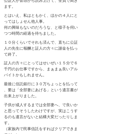
公証人が冒頭から読み上げて、全員で聞き
ます。
とはいえ、私はともかく、ほかの４人にと
ってはしょせん他人事。
何の興味もないのだろうな、と様子を伺い
つつ時間の経過を待ちました。
１０分くらいでそれも済んで、直ちに公証
人の先生に報酬と証人の方々に謝金を払っ
て終了。
証人の方々にとってはせいぜい１５分で６
千円のお仕事ですから、まぁまぁ良いアル
バイトかもしれません。
最後に信託銀行に３０万ちょっとを払って
、要は「全部妻にあげる」という遺言書が
出来上がりました。
子供が成人するまでは全部妻へ、で良いか
と思ってそうしたわけですが、実はこうす
るのも遺言がないと結構大変だったりしま
す。
（家族内で民事信託をすればクリアできま