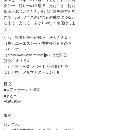
会計士・税理士の立場で、見たこと・得た
知識・感じたことを、特に起業を志す人や
スモールビジネスの経営者の成功につなが
るよう、楽しく・分かりやすくお届けしま
す。
なお、筆者執筆中の税理士法人ＡＳＣ・
（株）エーエスシー・中村会計ＨＰのＡ
ＳＣレポート
（http://www.asc-report.jp/）との関係
は次の通りです。
１）月末：ASCレポートの一部要約版
２）月中：メルマガのオリジナル
＿＿＿＿＿＿＿＿＿＿＿＿＿＿＿＿＿＿＿
目次
■今回のテーマ：遺言
■まとめ
■編集後記
＿＿＿＿＿＿＿＿＿＿＿＿＿＿＿＿＿＿＿
遺言
ゆいごん。