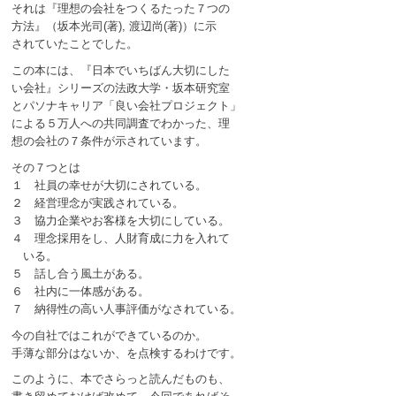
それは『理想の会社をつくるたった７つの
方法』（坂本光司(著), 渡辺尚(著)）に示
されていたことでした。
この本には、『日本でいちばん大切にした
い会社』シリーズの法政大学・坂本研究室
とパソナキャリア「良い会社プロジェクト」
による５万人への共同調査でわかった、理
想の会社の７条件が示されています。
その７つとは
１ 社員の幸せが大切にされている。
２ 経営理念が実践されている。
３ 協力企業やお客様を大切にしている。
４ 理念採用をし、人財育成に力を入れて
いる。
５ 話し合う風土がある。
６ 社内に一体感がある。
７ 納得性の高い人事評価がなされている。
今の自社ではこれができているのか。
手薄な部分はないか、を点検するわけです。
このように、本でさらっと読んだものも、