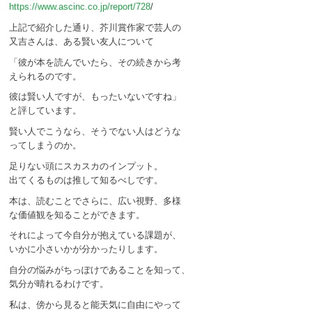
https://www.ascinc.co.jp/report/728
/
上記で紹介した通り、芥川賞作家で芸人の
又吉さんは、ある賢い友人について
「彼が本を読んでいたら、その続きから考
えられるのです。
彼は賢い人ですが、もったいないですね」
と評しています。
賢い人でこうなら、そうでない人はどうな
ってしまうのか。
足りない頭にスカスカのインプット。
出てくるものは推して知るべしです。
本は、読むことでさらに、広い視野、多様
な価値観を知ることができます。
それによって今自分が抱えている課題が、
いかに小さいかが分かったりします。
自分の悩みがちっぽけであることを知って、
気分が晴れるわけです。
私は、傍から見ると能天気に自由にやって