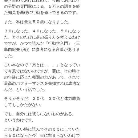
書き留めておけば改めて、今回であればそ
の分野の専門家による、５万人の調査を経
た知見を基礎に行動を修正できるのです。
また、私は最近５０歳になりました。
３０になった、４０になった、５０になっ
た、とそのたびに身の振り方を考えるわけ
ですが、かつて読んだ『行動学入門』（三
島由紀夫 (著)）に参考になる言葉がありま
した。
古い本なので「男とは、、、」となってい
て今風ではないのですが、要は、その時そ
の年齢に応じた種類の力があって、それで
最高のパフォーマンスを発揮すれば成功な
んだ、という話でした。
そりゃそうだ、２０代、３０代と体力勝負
してもしかたがない。
でも、自分には彼らにないものがある。
というわけです。
これも若い時に読んでそのままにしていた
ら５０になった今、目に留まらないわけで