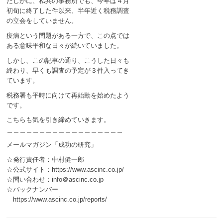
たしかに、私共の事務所でも、今年は４月
初旬に終了した件以来、半年近く税務調査
の立会をしていません。
疫病という問題がある一方で、この点では
ある意味平和な日々が続いていました。
しかし、この記事の通り、こうした日々も
終わり、早くも調査の予定が３件入ってき
ています。
税務署も平時に向けて再始動を始めたよう
です。
こちらも気を引き締めていきます。
＿＿＿＿＿＿＿＿＿＿＿＿＿＿＿＿＿＿
メールマガジン「成功の研究」
☆発行責任者：中村健一郎
☆公式サイト：https://www.ascinc.co.jp/
☆問い合わせ：info＠ascinc.co.jp
☆バックナンバー
https://www.ascinc.co.jp/reports/