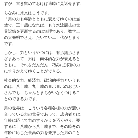
すが、書き留めておけば適時に見返せます。
ちなみに原文はこうです。
「男の力も年齢とともに衰えてゆくのは当
然で、三十歳になれば、もう水泳競技の世
界記録を更新するのは無理であり、数学上
の大発明でさえ、たいてい二十代がとまり
です。
しかし、力というやつには、有形無形さま
ざまあって、男は、肉体的な力が衰えると
ともに、それをだんだん、巧みに別種の力
にすりかえてゆくことができる。
社会的な力、経済力、政治的権力というも
のは、八十歳、九十歳のヨボヨボのおじい
さんでも、ちゃんとまちがいなくつけるこ
とのできる力です。
男の世界は、こういう各種各様の力が競い
合っている力の世界であって、成功者とは、
年齢に応じて力のすりかえを巧くやり、要
するに十八歳から八十歳まで、その時その
年齢に応じた最高の力を発揮した男のこと