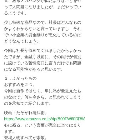
昔、あるメガバンクが似たようなことをや
って大問題になりましたが、まだやってい
るようです。
少し特殊な商品なので、社長はどんなもの
かよくわからないと言っていますし、それ
で中小企業の資金繰りが悪化しているのは
どうなんでしょう。
今回は社長が収めてくれましたからよかっ
たですが、金融庁以前に、その銀行が個別
に設けている苦情窓口に言うだけでも問題
になる可能性があると思います。
３．よかったもの
おすすめを２つ。
今回は新作ではなく、単に私が最近見たも
のなので、何を今さら、と思われてしまう
のを承知でご紹介します。
映画『たそがれ清兵衛』
https://www.amazon.co.jp/dp/B00FW60DRW
心に残る、という言葉が完全に当てはまり
ます。
登場人物すべてが素敵。