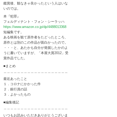
鑑賞後、観なきゃ良かったという人はいな
いのでは。
本『犯罪』
フェルディナント・フォン・シーラッハ
https://www.amazon.co.jp/dp/4488013368
短編集です。
ある映画を観て原作者をたどったところ、
原作とは別のこの作品が面白かったので。
・・・と、あたかも自分が発掘したかのよ
うに書いていますが、「本屋大賞2012」受
賞作品でした。
■まとめ
＿＿＿＿＿＿＿＿＿＿＿＿＿＿＿＿＿＿＿
最近あったこと
１．コロナにかかった件
２．銀行員の話
３．よかったもの
■編集後記
＿＿＿＿＿＿＿＿＿＿＿＿＿＿＿＿＿＿＿
いつもお読みいただきありがとうございま