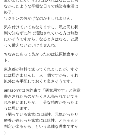
遭いましたが、それに比べればなにごとも
なかったような平穏な日々で感染者生活は
終了。
ワクチンのおかげなのかもしれません。
気を付けていてもなりますし、私と同じ状
態で知らずに外で活動されている方は無数
にいそうですから、なるときはなる、と思
って備えないといけませんね。
ちなみにあって良かったのは抗原検査キッ
ト。
東京都が無料で送ってくれましたが、すぐ
には届きませんし一人一個ですから、それ
以外にも手配しておくと良さそうです。
amazonではお約束で「研究用です」と注意
書きされたものがたくさん売られていてそ
れを使いましたが、十分な精度があったよ
うに思います。
（弱っている家族には陽性、元気だったり
療養が終わった家族には陰性、とちゃんと
判定が出るから、という単純な理由ですが
）