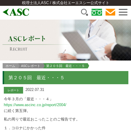
税理士法人ASC / 株式会社エーエスシー公式サイト
ホーム
ASCレポート
第２０５回 最近・・・５
第２０５回 最近・・・５
2022.07.31
レポート
今年３月の「最近・・・４」
https://www.ascinc.co.jp/report/2004/
に続く第五弾。
私の周りで最近おこったことのご報告です。
１．コロナにかかった件