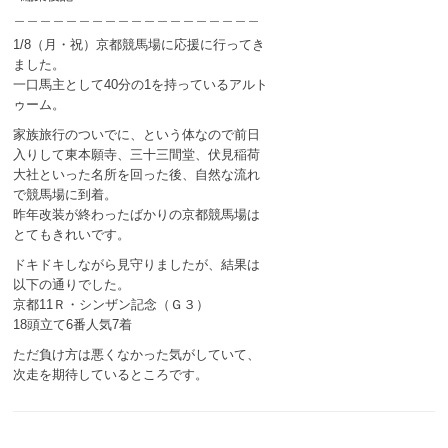
＿＿＿＿＿＿＿＿＿＿＿＿＿＿＿＿＿＿＿
1/8（月・祝）京都競馬場に応援に行ってき
ました。
一口馬主として40分の1を持っているアルト
ゥーム。
家族旅行のついでに、という体なので前日
入りして東本願寺、三十三間堂、伏見稲荷
大社といった名所を回った後、自然な流れ
で競馬場に到着。
昨年改装が終わったばかりの京都競馬場は
とてもきれいです。
ドキドキしながら見守りましたが、結果は
以下の通りでした。
京都11Ｒ・シンザン記念（Ｇ３）
18頭立て6番人気7着
ただ負け方は悪くなかった気がしていて、
次走を期待しているところです。