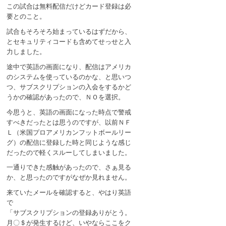
この試合は無料配信だけどカード登録は必
要とのこと。
試合もそろそろ始まっているはずだから、
とセキュリティコードも含めてせっせと入
力しました。
途中で英語の画面になり、配信はアメリカ
のシステムを使っているのかな、と思いつ
つ、サブスクリプションの入会をするかど
うかの確認があったので、ＮＯを選択。
今思うと、英語の画面になった時点で警戒
すべきだったとは思うのですが、以前ＮＦ
Ｌ（米国プロアメリカンフットボールリー
グ）の配信に登録した時と同じような感じ
だったので軽くスルーしてしまいました。
一通りできた感触があったので、さぁ見る
か、と思ったのですがなぜか見れません。
来ていたメールを確認すると、やはり英語
で
「サブスクリプションの登録ありがとう。
月〇＄が発生するけど、いやならここをク