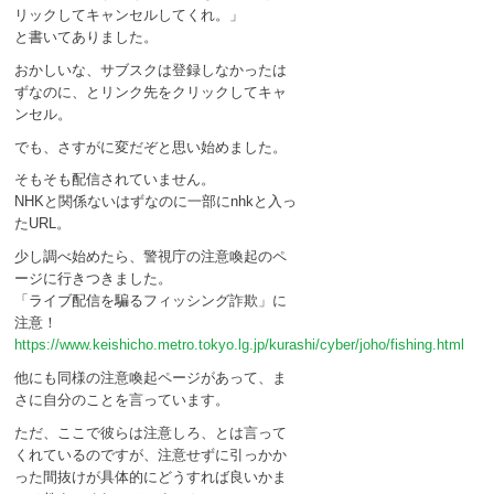
リックしてキャンセルしてくれ。」
と書いてありました。
おかしいな、サブスクは登録しなかったは
ずなのに、とリンク先をクリックしてキャ
ンセル。
でも、さすがに変だぞと思い始めました。
そもそも配信されていません。
NHKと関係ないはずなのに一部にnhkと入っ
たURL。
少し調べ始めたら、警視庁の注意喚起のペ
ージに行きつきました。
「ライブ配信を騙るフィッシング詐欺」に
注意！
https://www.keishicho.metro.tokyo.lg.jp/kurashi/cyber/joho/fishing.html
他にも同様の注意喚起ページがあって、ま
さに自分のことを言っています。
ただ、ここで彼らは注意しろ、とは言って
くれているのですが、注意せずに引っかか
った間抜けが具体的にどうすれば良いかま