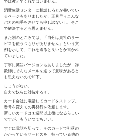
では教えてくれてはいません。
消費生活センターに相談しろとか書いてい
るページもありましたが、正月早々こんな
バカの相手をさせても申し訳ないし、そこ
で解決するとも思えません。
また別のところでは、「自分は貴社のサー
ビスを使うつもりがありません」という文
例を示して、これを送ると良いとか書かれ
ていました。
丁寧に英語バージョンもありましたが、詐
欺師にそんなメールを送って意味があると
も思えないので却下。
しょうがない。
自力で奴らに対抗するぞ。
カード会社に電話してカードをストップ。
番号を変えての再発行を依頼します。
新しいカードは１週間以上後になるらしい
ですが、もういつでもいい。
すぐに電話を切って、そのカードで引落の
かかっているサービスを、持っている他の