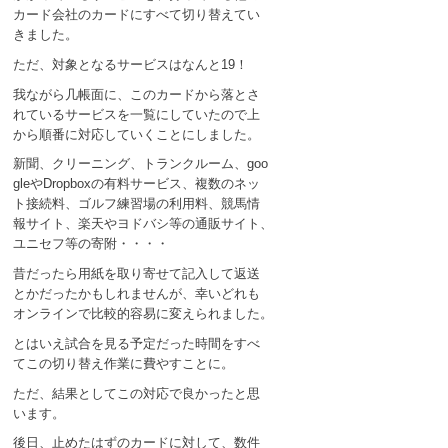
カード会社のカードにすべて切り替えてい
きました。
ただ、対象となるサービスはなんと19！
我ながら几帳面に、このカードから落とさ
れているサービスを一覧にしていたので上
から順番に対応していくことにしました。
新聞、クリーニング、トランクルーム、goo
gleやDropboxの有料サービス、複数のネッ
ト接続料、ゴルフ練習場の利用料、競馬情
報サイト、楽天やヨドバシ等の通販サイト、
ユニセフ等の寄附・・・・
昔だったら用紙を取り寄せて記入して返送
とかだったかもしれませんが、幸いどれも
オンラインで比較的容易に変えられました。
とはいえ試合を見る予定だった時間をすべ
てこの切り替え作業に費やすことに。
ただ、結果としてこの対応で良かったと思
います。
後日、止めたはずのカードに対して、数件