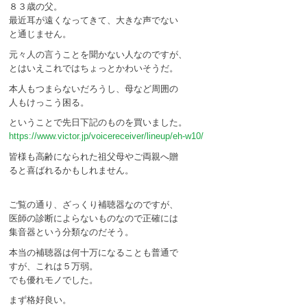
８３歳の父。
最近耳が遠くなってきて、大きな声でない
と通じません。
元々人の言うことを聞かない人なのですが、
とはいえこれではちょっとかわいそうだ。
本人もつまらないだろうし、母など周囲の
人もけっこう困る。
ということで先日下記のものを買いました。
https://www.victor.jp/voicereceiver/lineup/eh-w10/
皆様も高齢になられた祖父母やご両親へ贈
ると喜ばれるかもしれません。
ご覧の通り、ざっくり補聴器なのですが、
医師の診断によらないものなので正確には
集音器という分類なのだそう。
本当の補聴器は何十万になることも普通で
すが、これは５万弱。
でも優れモノでした。
まず格好良い。