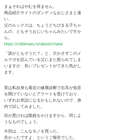
まぁそれはやむを得ません。
商品紹介サイトのダンディなおじさまと違
い、
父のルックスは、ちょうどちびまる子ちゃ
んの、ともぞうおじいちゃんみたいですか
ら。
https://chibimaru.tv/about/chara/
「誰がともぞうだ？」と、欠かさずこのメ
ルマガを読んでいる父にまた怒られてしま
いますが、良いプレゼントができた気がし
ます。
実は私自身も最近の健康診断で右耳が低音
を聞けていないとアラートを受けており、
いずれお世話になるかもしれないので、身
内で試してみました。
目が悪ければ眼鏡をかけますから、同じよ
うなものでしょう。
今回は、こんなモノを買った。
良かったですよ、というご報告でした。