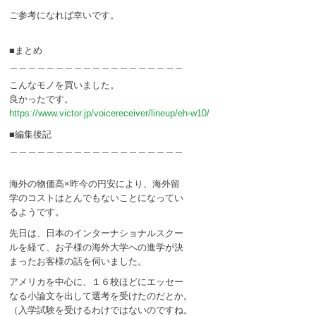
ご参考になれば幸いです。
■まとめ
＿＿＿＿＿＿＿＿＿＿＿＿＿＿＿＿＿＿＿
こんなモノを買いました。
良かったです。
https://www.victor.jp/voicereceiver/lineup/eh-w10/
■編集後記
＿＿＿＿＿＿＿＿＿＿＿＿＿＿＿＿＿＿＿
海外の物価高×昨今の円安により、海外留
学のコストはとんでもないことになってい
るようです。
先日は、日本のインターナショナルスクー
ルを経て、お子様の海外大学への進学が決
まったお客様の話を伺いました。
アメリカを中心に、１６校ほどにエッセー
なる小論文を出して選考を受けたのだとか。
（入学試験を受けるわけではないのですね。