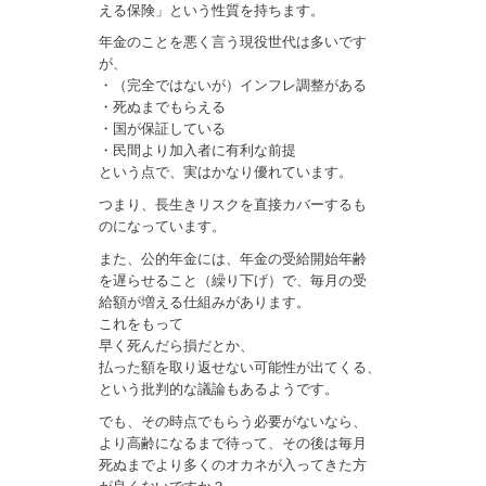
える保険」という性質を持ちます。
年金のことを悪く言う現役世代は多いです
が、
・（完全ではないが）インフレ調整がある
・死ぬまでもらえる
・国が保証している
・民間より加入者に有利な前提
という点で、実はかなり優れています。
つまり、長生きリスクを直接カバーするも
のになっています。
また、公的年金には、年金の受給開始年齢
を遅らせること（繰り下げ）で、毎月の受
給額が増える仕組みがあります。
これをもって
早く死んだら損だとか、
払った額を取り返せない可能性が出てくる、
という批判的な議論もあるようです。
でも、その時点でもらう必要がないなら、
より高齢になるまで待って、その後は毎月
死ぬまでより多くのオカネが入ってきた方