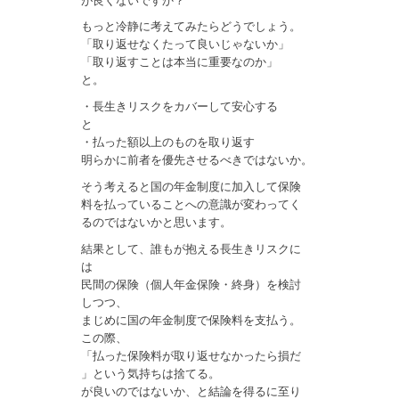
が良くないですか？
もっと冷静に考えてみたらどうでしょう。
「取り返せなくたって良いじゃないか」
「取り返すことは本当に重要なのか」
と。
・長生きリスクをカバーして安心する
と
・払った額以上のものを取り返す
明らかに前者を優先させるべきではないか。
そう考えると国の年金制度に加入して保険
料を払っていることへの意識が変わってく
るのではないかと思います。
結果として、誰もが抱える長生きリスクに
は
民間の保険（個人年金保険・終身）を検討
しつつ、
まじめに国の年金制度で保険料を支払う。
この際、
「払った保険料が取り返せなかったら損だ
」という気持ちは捨てる。
が良いのではないか、と結論を得るに至り