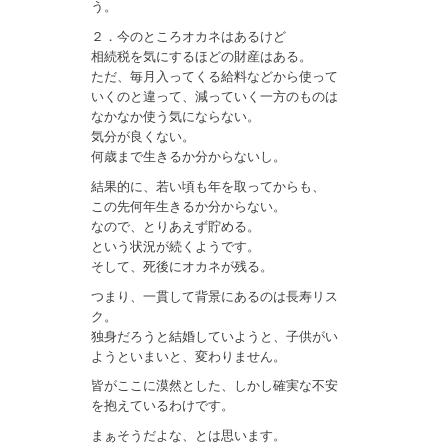
う。
２．今のところオカネはあるけど
相続税を気にするほどの財産はある。
ただ、毎月入ってくる給料などから使って
いくのと違って、減っていく一方のものは
なかなか使う気にならない。
気分が良くない。
何歳まで生きるか分からないし。
結果的に、若い頃も年を取ってからも、
この先何年生きるか分からない。
なので、とりあえず貯める。
という状況が続くようです。
そして、死後にオカネが残る。
つまり、一貫して背景にあるのは長寿リス
ク。
独身だろうと結婚していようと、子供がい
ようといまいと、変わりません。
皆がここに漠然とした、しかし確実な不安
を抱えているわけです。
まぁそうだよな、とは思います。