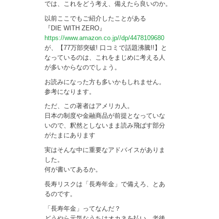
では、これをどう考え、備えたら良いのか。
以前ここでもご紹介したことがある
『DIE WITH ZERO』
https://www.amazon.co.jp//dp/4478109680
が、【77万部突破! 口コミで話題沸騰!!】と
なっているのは、これをまじめに考える人
が多いからなのでしょう。
お読みになった方も多いかもしれません。
参考になります。
ただ、この著者はアメリカ人。
日本の制度や金融商品が前提となっていな
いので、釈然としないまま読み飛ばす部分
がたまにあります
実はそんな中に重要なアドバイスがありま
した。
何が書いてあるか。
長寿リスクは「長寿年金」で備えろ、とあ
るのです。
「長寿年金」ってなんだ？
どうやら元気なうちはオカネを払い、老後