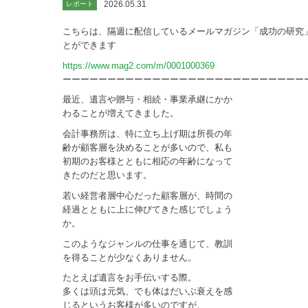
2026.05.31
レポート
こちらは、隔週に配信しているメールマガジン「成功の研究
とができます
https://www.mag2.com/m/0001000369
ーーーーーーーーーーーーーーーーーーーーーーーーーーー
最近、遺言や贈与・相続・事業承継にかか
わることが増えてきました。
会計事務所は、特に立ち上げ期は所長の年
齢が顧客層を決めることが多いので、私も
初期のお客様とともに相応の年齢になって
きたのだと思います。
若い経営者層中心だった顧客層が、時間の
経過とともに上に伸びてきた感じでしょう
か。
このようなジャンルの仕事を通じて、教訓
を得ることが少なくありません。
たとえば遺言をお手伝いする際。
多くは頭は元気、でも体はだいぶ衰えを感
じるというお客様が多いのですが、