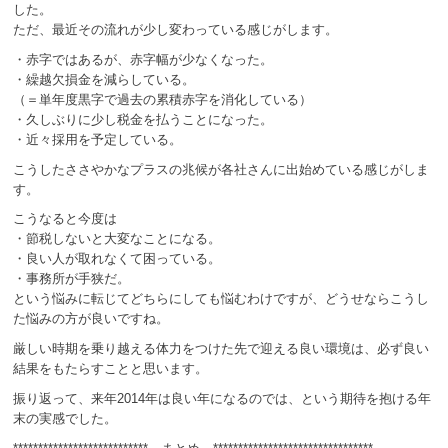
した。
ただ、最近その流れが少し変わっている感じがします。
・赤字ではあるが、赤字幅が少なくなった。
・繰越欠損金を減らしている。
（＝単年度黒字で過去の累積赤字を消化している）
・久しぶりに少し税金を払うことになった。
・近々採用を予定している。
こうしたささやかなプラスの兆候が各社さんに出始めている感じがしま
す。
こうなると今度は
・節税しないと大変なことになる。
・良い人が取れなくて困っている。
・事務所が手狭だ。
という悩みに転じてどちらにしても悩むわけですが、どうせならこうし
た悩みの方が良いですね。
厳しい時期を乗り越える体力をつけた先で迎える良い環境は、必ず良い
結果をもたらすことと思います。
振り返って、来年2014年は良い年になるのでは、という期待を抱ける年
末の実感でした。