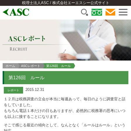
税理士法人ASC / 株式会社エーエスシー公式サイト
ホーム
ASCレポート
第126回 ルール
第126回 ルール
2015.12.31
レポート
１２月は税務調査の立会が本当に毎週あって、毎日のように調査官と話
をしていました。
もちろん電話１本だけの日もありますが、必然的に税務署の思考にいつ
も以上に接することになります。
そこで感じる最近の傾向として、なんとなく「ルールはルール」という
対応。