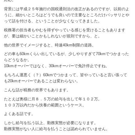
背景には平成２５年施行の国税通則法の改正があるのですが、以前のよ
うに、細かいところはどうでも良いので主要なところだけバッサリとや
って話を付ける、ということが少なくなってきました。
税務署の担当者もやむを得ずやっている感じを受けることもあります
が、要は細かいことかもしれないが規則ですから、と。
他の世界でイメージすると、時速40km制限の道路。
どの車も60kmくらい出しているが、少しやりすぎて70kmでつかまった
らどうなるか。
10kmオーバーではなく、30kmオーバーで免許停止ですね。
もちろん運悪く（？）60kmでつかまって、皆やっていると言い張って
も20kmオーバーであることは変わらない。
こんな話が税務の世界でもあります。
たとえば奥様に月８．５万の給与を出して年１０２万。
１０３万以内だから扶養の範囲というケース。
よくある話です。
しかし給与を払う以上、勤務実態が必要になります。
勤務実態がない人に給与を払うことは認められていません。