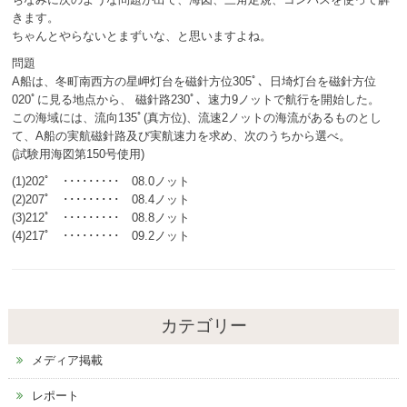
きます。
ちゃんとやらないとまずいな、と思いますよね。
問題
A船は、冬町南西方の星岬灯台を磁針方位305ﾟ、日埼灯台を磁針方位
020ﾟに見る地点から、 磁針路230ﾟ、速力9ノットで航行を開始した。
この海域には、流向135ﾟ(真方位)、流速2ノットの海流があるものとし
て、A船の実航磁針路及び実航速力を求め、次のうちから選べ。
(試験用海図第150号使用)
(1)202ﾟ ･････････ 08.0ノット
(2)207ﾟ ･････････ 08.4ノット
(3)212ﾟ ･････････ 08.8ノット
(4)217ﾟ ･････････ 09.2ノット
カテゴリー
メディア掲載
レポート