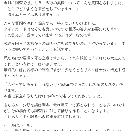
今月の調査では、月８．５万の奥様についてこんな質問をされました。
「どこでどのような業務をしていますか。」
「タイムカードはありますか。」
こんな質問をされた場合でも、答えないといけません。
タイムカードはなくても良いのですが相応の答えが必要になります。
その答えが「皆やっていますよね」はダメなのです。
私達が困るお客様からの質問やご相談で多いのが「皆やっている」「ネ
ットに書いてあった」というお話です。
私たちはお客様を守る立場ですから、それを根拠に「それなら大丈夫で
すね」というわけにはいきません。
最終的にはお客様のご判断ですが、少なくともリスクは十分に伝える必
要があります。
「皆やっているかもしれないけど60kmで走ることは相応のリスクがあ
ります。
本当に安全を取りたければ40kmで走ってください。」と。
もちろん、少額な話は調査の最終局面では落とされることも多いのです
が、その場合でも調査官に対して借りを作ることになります。
こちらサイドが譲るべき範囲を広げてしまう。
ルールはルール。
いつも脇を締めておくべき、ということを改めて感じる１２月でした。