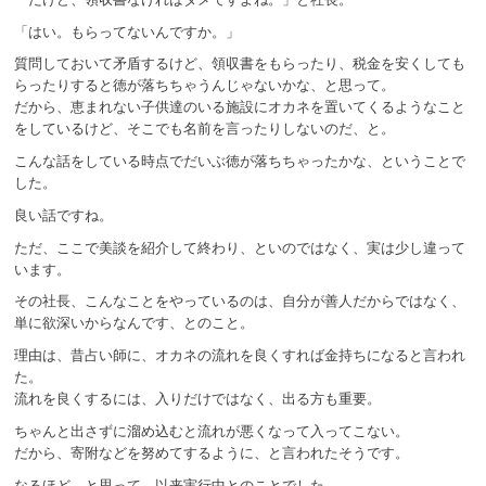
「はい。もらってないんですか。」
質問しておいて矛盾するけど、領収書をもらったり、税金を安くしても
らったりすると徳が落ちちゃうんじゃないかな、と思って。
だから、恵まれない子供達のいる施設にオカネを置いてくるようなこと
をしているけど、そこでも名前を言ったりしないのだ、と。
こんな話をしている時点でだいぶ徳が落ちちゃったかな、ということで
した。
良い話ですね。
ただ、ここで美談を紹介して終わり、といのではなく、実は少し違って
います。
その社長、こんなことをやっているのは、自分が善人だからではなく、
単に欲深いからなんです、とのこと。
理由は、昔占い師に、オカネの流れを良くすれば金持ちになると言われ
た。
流れを良くするには、入りだけではなく、出る方も重要。
ちゃんと出さずに溜め込むと流れが悪くなって入ってこない。
だから、寄附などを努めてするように、と言われたそうです。
なるほど、と思って、以来実行中とのことでした。