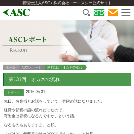
税理士法人ASC / 株式会社エーエスシー公式サイト
ホーム
ASCレポート
第131回 オカネの流れ
第131回 オカネの流れ
2016.05.31
レポート
先日、お客様とお話をしていて、寄附の話になりました。
経費や節税の話の流れだったので、
寄附金は節税になるんですか、という話。
なるものもありますよ、と私。
「だけど、領収書なければダメですよね。」と社長。