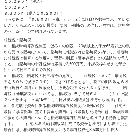
１０,２９０円（税込）
１０,２９０円
９,８００円（税込１０,２９０円）
（ちなみに、「９,８００円＋税」という表記は税額を数字で示していな
いことから認められない模様） なお、税制改正の詳しい内容は、財務省
のホームページで紹介されています。
相続税・贈与税
○ 相続時精算課税制度（仮称）の創設 20歳以上の子が65歳以上の親
から受ける贈与について、贈与時に軽減された贈与税を納付し、相続時
に相続税で精算する制度を、現行の制度（暦年課税）との選択制で導入
する。（贈与時の非課税枠は累積で2,500万円、非課税枠を超える部分
について税率２０％で課税）
○ 相続税・贈与税の税率構造の見直し ・ 相続税について、最高税
率を５０％（現行７０％）に引き下げるとともに、税率の刻み数を６段
階（現行９段階）に簡素化し、必要な税率区分の拡大を行う。 ・ 贈
与税（暦年課税）についても、相続税に準じて見直す。 （ 注）上記
２つの改正は、平成15年１月１日以後の相続又は贈与から適用する。
○ 住宅取得資金に係る相続時精算課税制度の特例の創設 ・ 住宅の
取得又は増改築に充てる資金を贈与により取得した場合には、65歳未満
の親からの贈与についても相続時精算課税制度を選択できる特例を創設
する。 ・ 住宅の取得又は増改築に充てる資金を贈与により取得した
場合には、相続時精算課税制度に係る非課税枠を3,500万円に拡大