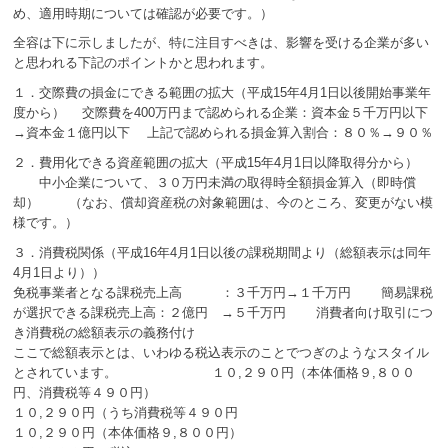
め、適用時期については確認が必要です。）
全容は下に示しましたが、特に注目すべきは、影響を受ける企業が多い
と思われる下記のポイントかと思われます。
１．交際費の損金にできる範囲の拡大（平成15年4月1日以後開始事業年
度から） 交際費を400万円まで認められる企業：資本金５千万円以下
→資本金１億円以下 上記で認められる損金算入割合：８０％→９０％
２．費用化できる資産範囲の拡大（平成15年4月1日以降取得分から）
中小企業について、３０万円未満の取得時全額損金算入（即時償
却） （なお、償却資産税の対象範囲は、今のところ、変更がない模
様です。）
３．消費税関係（平成16年4月1日以後の課税期間より（総額表示は同年
4月1日より））
免税事業者となる課税売上高 ：３千万円→１千万円 簡易課税
が選択できる課税売上高：２億円 →５千万円 消費者向け取引につ
き消費税の総額表示の義務付け
ここで総額表示とは、いわゆる税込表示のことでつぎのようなスタイル
とされています。 １０,２９０円（本体価格９,８００
円、消費税等４９０円）
１０,２９０円（うち消費税等４９０円
１０,２９０円（本体価格９,８００円）