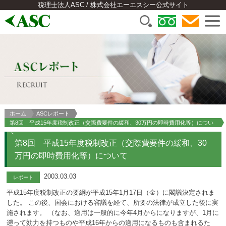
税理士法人ASC / 株式会社エーエスシー公式サイト
ホーム
ASCレポート
第8回 平成15年度税制改正（交際費要件の緩和、30万円の即時費用化等）につい
て
第8回 平成15年度税制改正（交際費要件の緩和、30
万円の即時費用化等）について
2003.03.03
レポート
平成15年度税制改正の要綱が平成15年1月17日（金）に閣議決定されま
した。 この後、国会における審議を経て、所要の法律が成立した後に実
施されます。 （なお、適用は一般的に今年4月からになりますが、1月に
遡って効力を持つものや平成16年からの適用になるものも含まれるた