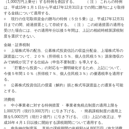
（1,000万円上乗せ）する特例を創設する。 （ 注 ） これらの特例
は、平成15年１月１日から平成17年12月31日までの間に贈与により取得
する金銭について適用する。
○ 現行の住宅取得資金の贈与の特例（５分５乗）は、平成17年12月31
日までの間、経過措置として存続する。 （ 注 ） この経過措置の適用を
受けた場合には、その適用年分以後５年間は、上記の相続時精算課税制
度を選択できない。
金融・証券税制
○ 上場株式等の配当、公募株式投資信託の収益分配金、上場株式等の
譲渡益について、２０％（所得税１５％、個人住民税５％）源泉徴収の
みで納税が完了する仕組み（申告不要制度）を導入する。
○ 「貯蓄から投資へ」の対応を一層明確化するため、上記について、
今後５年間１０％（所得税７％、個人住民税３％）の優遇税率を適用す
る。
○ 公募株式投資信託の償還（解約）損と株式等譲渡益との通算を可能
とする。
消費税
○ 中小事業者に対する特例措置 ・ 事業者免税点制度の適用上限を
1,000万円（現行3,000万円）に引き下げる。 ・ 簡易課税制度の適用上
限を5,000万円（現行２億円）に引き下げる。（注）上記の改正は、平
成16年４月１日以後に開始する課税期間について適用する。
○ 申告納付制度等 直前の課税期間の年税額が4,800万円（地方消費