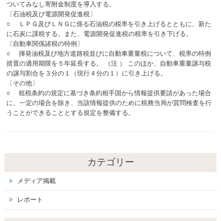
ついてみなし寄附金制度を導入する。
〔石油税及び電源開発促進税〕
○ ＬＰＧ及びＬＮＧに係る石油税の税率を引き上げるとともに、新た
に石炭に課税する。また、電源開発促進税の税率を引き下げる。
〔自動車関係諸税の特例〕
○ 揮発油税及び地方道路税並びに自動車重量税について、税率の特例
措置の適用期限を５年延長する。 （注 ） このほか、自動車重量譲与税
の譲与割合を３分の１（現行４分の１）に引き上げる。
〔その他〕
○ 租税条約の規定に基づき条約相手国から情報提供要請があった場合
に、一定の場合を除き、当該情報提供のために税務当局が質問検査を行
うことができることとする規定を整備する。
カテゴリー
メディア掲載
レポート