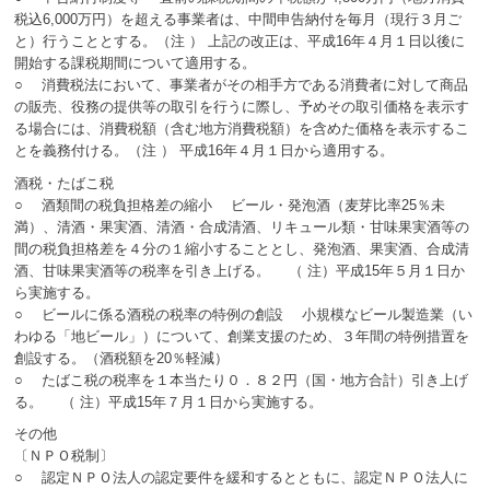
税込6,000万円）を超える事業者は、中間申告納付を毎月（現行３月ご
と）行うこととする。（注 ） 上記の改正は、平成16年４月１日以後に
開始する課税期間について適用する。
○ 消費税法において、事業者がその相手方である消費者に対して商品
の販売、役務の提供等の取引を行うに際し、予めその取引価格を表示す
る場合には、消費税額（含む地方消費税額）を含めた価格を表示するこ
とを義務付ける。（注 ） 平成16年４月１日から適用する。
酒税・たばこ税
○ 酒類間の税負担格差の縮小 ビール・発泡酒（麦芽比率25％未
満）、清酒・果実酒、清酒・合成清酒、リキュール類・甘味果実酒等の
間の税負担格差を４分の１縮小することとし、発泡酒、果実酒、合成清
酒、甘味果実酒等の税率を引き上げる。 （ 注）平成15年５月１日か
ら実施する。
○ ビールに係る酒税の税率の特例の創設 小規模なビール製造業（い
わゆる「地ビール」）について、創業支援のため、３年間の特例措置を
創設する。（酒税額を20％軽減）
○ たばこ税の税率を１本当たり０．８２円（国・地方合計）引き上げ
る。 （ 注）平成15年７月１日から実施する。
その他
〔ＮＰＯ税制〕
○ 認定ＮＰＯ法人の認定要件を緩和するとともに、認定ＮＰＯ法人に