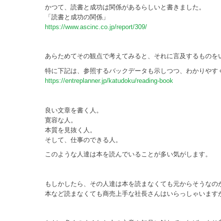
かつて、読書と成功は関係があるらしいと書きました。
「読書と成功の関係」
https://www.ascinc.co.jp/report/309/
あらためてその観点で考えてみると、それに言及するものを
特に下記は、参照するバックデータも示しつつ、わかりやす
https://entreplanner.jp/katudoku/reading-book
良い文章を書く人。
寛容な人。
本質を見抜く人。
そして、仕事のできる人。
このような人達は本を読んでいることが多い気がします。
もしかしたら、その人達は本を読まなくても元からそうなの
本など読まなくても商売上手な社長さんはいらっしゃいます