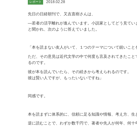
2018.02.28
レポート
先日の日経朝刊で、又吉直樹さんは、
―若者の活字離れが進んでいます。小説家としてどう見てい
と聞かれ、次のように答えていました。
「本を読まない友人がいて、１つのテーマについて鋭いこと
ただ、その意見は近代文学の中で何度も言及されてきたこと
るのです。
彼が本を読んでいたら、その続きから考えられるのです。
彼は賢い人ですが、もったいないですね」
同感です。
本を読まずに体系的に、信頼に足る知識や情報、考え方、生
逆に読むことで、わずか数千円で、著者や先人が何年、何十