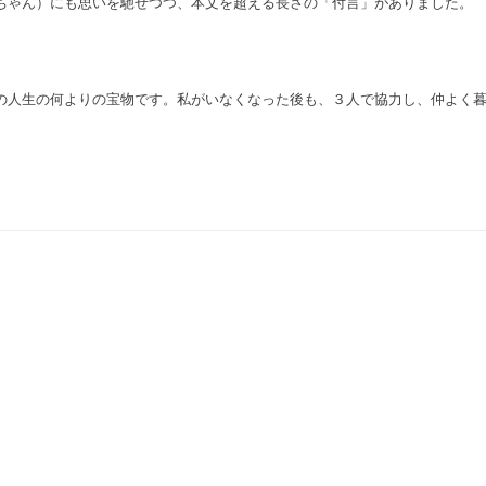
ちゃん）にも思いを馳せつつ、本文を超える長さの「付言」がありました。
の人生の何よりの宝物です。私がいなくなった後も、３人で協力し、仲よく