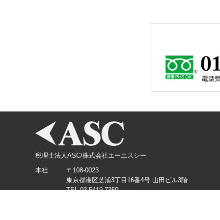
税理士法人ASC/株式会社エーエスシー
本社
〒108-0023
東京都港区芝浦3丁目16番4号 山田ビル3階
TEL.03-5419-7350
横浜支店
〒220-0012
神奈川県横浜市西区みなとみらい3丁目3番1号 KDX