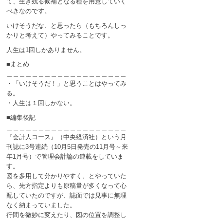
て、生き残る候補となる種を用意していく
べきなのです。
いけそうだな、と思ったら（もちろんしっ
かりと考えて）やってみることです。
人生は1回しかありません。
■まとめ
＿＿＿＿＿＿＿＿＿＿＿＿＿＿＿＿＿＿＿
・「いけそうだ！」と思うことはやってみ
る。
・人生は１回しかない。
■編集後記
＿＿＿＿＿＿＿＿＿＿＿＿＿＿＿＿＿＿＿
『会計人コース』（中央経済社）という月
刊誌に3号連続（10月5日発売の11月号～来
年1月号）で管理会計論の連載をしていま
す。
図を多用して分かりやすく、とやっていた
ら、先方指定よりも原稿量が多くなって心
配していたのですが、誌面では見事に無理
なく納まっていました。
行間を微妙に変えたり、図の位置を調整し