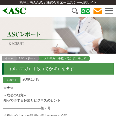
税理士法人ASC / 株式会社エーエスシー公式サイト
ホーム
ASCレポート
（メルマガ）手数（てかず）を出す
（メルマガ）手数（てかず）を出す
2009.10.15
レポート
☆★☆────────────────
～成功の研究～
知って得する起業とビジネスのヒント
────────────────第７号
多様なビジネスの現場に深くかかわる公認