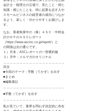
会計士・税理士の立場で、見たこと・得た
知識・感じたことを、特に起業を志す人や
スモールビジネスの経営者の成功につなが
るよう、楽しく・分かりやすくお届けしま
す。
なお、筆者執筆中の（株）ＡＳＣ・中村会
計のＨＰのＡＳＣレポート
（https://www.ascinc.co.jp/report/）と
の関係は次の通りです。
１）月末：ASCレポートの一部要約版
２）月中：メルマガのオリジナル
＿＿＿＿＿＿＿＿＿＿＿＿＿＿＿＿＿＿＿
目次
■今回のテーマ：手数（てかず）を出す
■まとめ
■編集後記
＿＿＿＿＿＿＿＿＿＿＿＿＿＿＿＿＿＿＿
■手数（てかず）を出す
＿＿＿＿＿＿＿＿＿＿＿＿＿＿＿＿＿＿＿
私が見ていて、業界を問わず決定的に存在